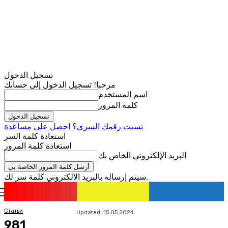
تسجيل الدخول
مرحبا! تسجيل الدخول إلى حسابك
اسم المستخدم
كلمة المرور
نسيت رقمك السري؟ احصل على مساعدة
استعادة كلمة السر
استعادة كلمة المرور
البريد الإلكتروني الخاص بك
سيتم إرساله بالبريد الالكتروني كلمة سر لك.
romania
news
تسجيل الدخول / انضمام
Статьи
Updated:
15.05.2024
981