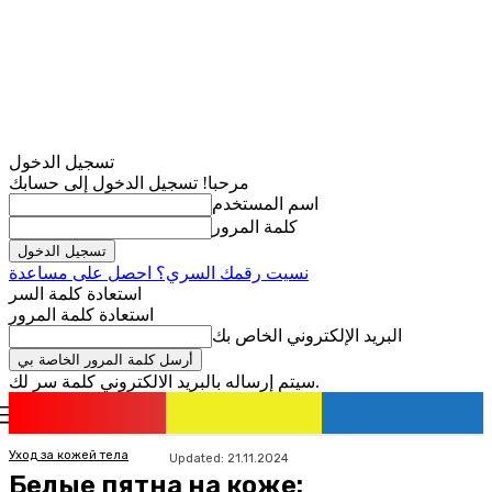
تسجيل الدخول
مرحبا! تسجيل الدخول إلى حسابك
اسم المستخدم
كلمة المرور
نسيت رقمك السري؟ احصل على مساعدة
استعادة كلمة السر
استعادة كلمة المرور
البريد الإلكتروني الخاص بك
سيتم إرساله بالبريد الالكتروني كلمة سر لك.
romania
news
تسجيل الدخول / انضمام
Уход за кожей тела
Updated:
21.11.2024
Белые пятна на коже: