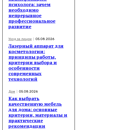
психолога: зачем
необходимо
непрерывное
профессиональное
развитие
Уход за лицом
05.08.2026
Лазерный аппарат для
косметологии:
принципы работы,
критерии выбора и
особенности
современных
технологий
Дом
05.08.2026
Как выбрать
качественную мебель
для дома: основные
критерии, материалы и
практические
рекомендации