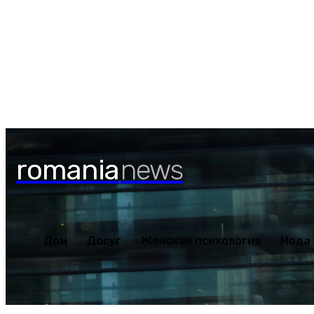
Дом
Досуг
Женская пс
Пятница, 7 августа, 2026
romania
news
Дом
Досуг
Женская психология
Мода