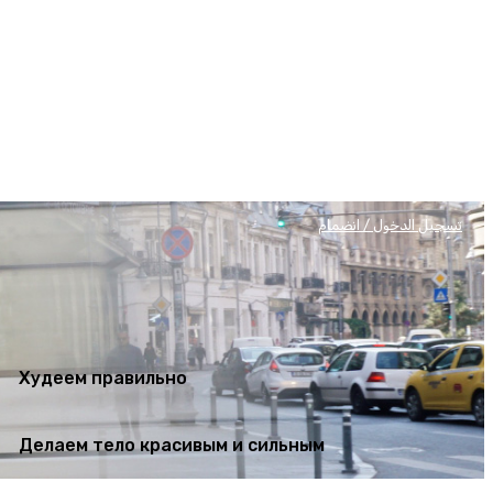
Худеем правильно
Делаем тело красивым и сильным
تسجيل الدخول / انضمام
Худеем правильно
Делаем тело красивым и сильным