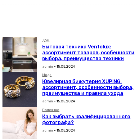
Без категории
Дом
Досуг
Дом
Бытовая техника Ventolux:
ассортимент товаров, особенности
выбора, преимущества техники
admin
-
15.05.2024
Мода
Ювелирная бижутерия XUPING:
ассортимент, особенности выбора,
преимущества и правила ухода
admin
-
15.05.2024
Полезное
Как выбрать квалифицированного
фотографа?
admin
-
15.05.2024