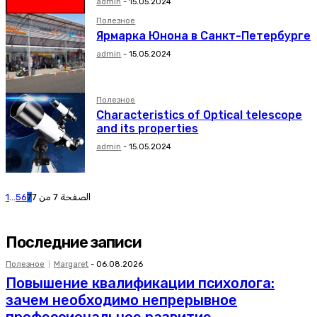
admin
-
15.05.2024
Полезное
Ярмарка Юнона в Санкт-Петербурге
admin
-
15.05.2024
Полезное
Characteristics of Optical telescope
and its properties
admin
-
15.05.2024
1
...
5
6
7
الصفحة 7 من 7
Последние записи
Полезное
Margaret
-
06.08.2026
Повышение квалификации психолога:
зачем необходимо непрерывное
профессиональное развитие