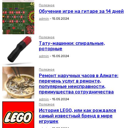
Полезное
Обучение игре на гитаре за 14 дней
admin
-
15.05.2024
Полезное
Тату-машинки: спиральные,
роторные
admin
-
15.05.2024
Полезное
Ремонт наручных часов в Алмате:
перечень услуг в ремонте,
популярные неисправности,
преимущества сотрудничества
admin
-
15.05.2024
Полезное
История LEGO, или как рождался
самый известный бренд в мире
игрушек