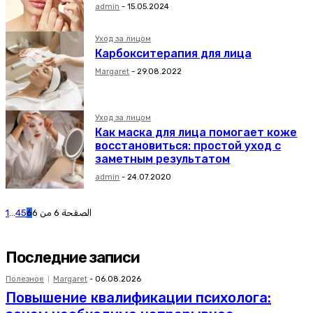
admin
-
15.05.2024
Уход за лицом
Карбокситерапия для лица
Margaret
-
29.08.2022
Уход за лицом
Как маска для лица помогает коже
восстановиться: простой уход с
заметным результатом
admin
-
24.07.2020
1
...
4
5
6
الصفحة 6 من 6
Последние записи
Полезное
Margaret
-
06.08.2026
Повышение квалификации психолога: