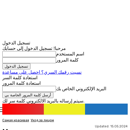
تسجيل الدخول
مرحبا! تسجيل الدخول إلى حسابك
اسم المستخدم
كلمة المرور
نسيت رقمك السري؟ احصل على مساعدة
استعادة كلمة السر
استعادة كلمة المرور
البريد الإلكتروني الخاص بك
سيتم إرساله بالبريد الالكتروني كلمة سر لك.
romania
news
تسجيل الدخول / انضمام
Самая красивая
Уход за лицом
Updated:
15.05.2024