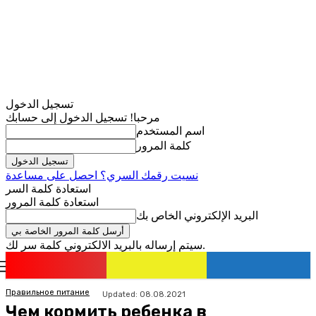
تسجيل الدخول
مرحبا! تسجيل الدخول إلى حسابك
اسم المستخدم
كلمة المرور
نسيت رقمك السري؟ احصل على مساعدة
استعادة كلمة السر
استعادة كلمة المرور
البريد الإلكتروني الخاص بك
سيتم إرساله بالبريد الالكتروني كلمة سر لك.
romania
news
تسجيل الدخول / انضمام
Правильное питание
Updated:
08.08.2021
Чем кормить ребенка в