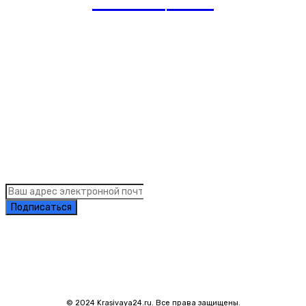
romania
news
Рубрики
Links
Подписка на рассылку новостей
Подписаться
© 2024 Krasivaya24.ru. Все права защищены.