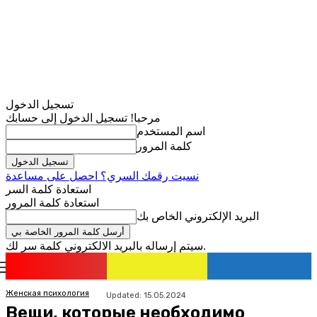
تسجيل الدخول
مرحبا! تسجيل الدخول إلى حسابك
اسم المستخدم
كلمة المرور
نسيت رقمك السري؟ احصل على مساعدة
استعادة كلمة السر
استعادة كلمة المرور
البريد الإلكتروني الخاص بك
سيتم إرساله بالبريد الالكتروني كلمة سر لك.
romania
news
تسجيل الدخول / انضمام
Женская психология
Updated:
15.05.2024
Вещи, которые необходимо