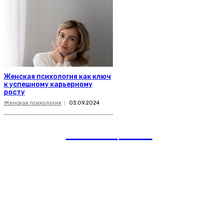
Женская психология как ключ
к успешному карьерному
росту
Женская психология
03.09.2024
romania
news
Рубрики
Links