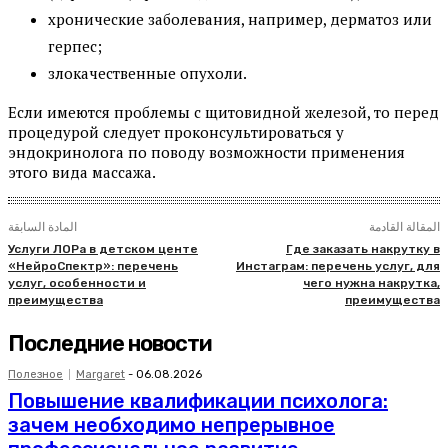
хронические заболевания, например, дерматоз или
герпес;
злокачественные опухоли.
Если имеются проблемы с щитовидной железой, то перед
процедурой следует проконсультироваться у
эндокринолога по поводу возможности применения
этого вида массажа.
المقالة القادمة
المادة السابقة
Услуги ЛОРа в детском центе
Где заказать накрутку в
«НейроСпектр»: перечень
Инстаграм: перечень услуг, для
услуг, особенности и
чего нужна накрутка,
преимущества
преимущества
Последние новости
Полезное
Margaret
-
06.08.2026
Повышение квалификации психолога:
зачем необходимо непрерывное