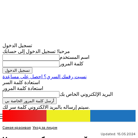
تسجيل الدخول
مرحبا! تسجيل الدخول إلى حسابك
اسم المستخدم
كلمة المرور
نسيت رقمك السري؟ احصل على مساعدة
استعادة كلمة السر
استعادة كلمة المرور
البريد الإلكتروني الخاص بك
سيتم إرساله بالبريد الالكتروني كلمة سر لك.
romania
news
تسجيل الدخول / انضمام
Самая красивая
Уход за лицом
Updated:
15.05.2024