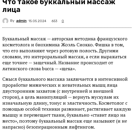
Что такое буккальный массаж
лица
By
admin
653
15.05.2024
0
Буккальный массаж — авторская методика французского
косметолога и биохимика Жоэль Сиокко. Фишка в том,
что его выполняют через ротовую полость. Другими
словами, это интероральный массаж, а если выражаться
еще точнее — защечный. Название происходит от
латинского слова bucca — «щека».
Смысл буккального массажа заключается в интенсивной
проработке мимических и жевательных мышц лица
двусторонним захватом (с внутренней и внешней
сторон), а цель манипуляций — вернуть мускулам их
изначальную длину, тонус и эластичность. Косметолог с
помощью особой техники разминает, растягивает каждую
мышцу и перемещает ткани, буквально «ставит лицо на
место», поэтому буккальный массаж еще называют (и не
напрасно) безоперационным лифтингом.