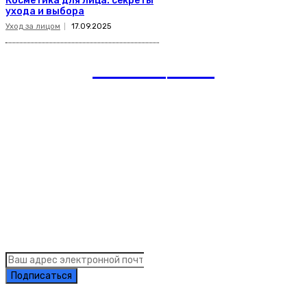
Косметика для лица: секреты
ухода и выбора
Уход за лицом
17.09.2025
romania
news
Рубрики
Links
Подписка на рассылку новостей
Подписаться