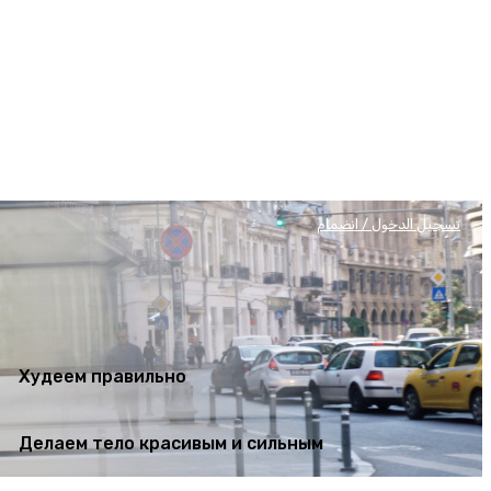
Худеем правильно
Делаем тело красивым и сильным
تسجيل الدخول / انضمام
Худеем правильно
Делаем тело красивым и сильным