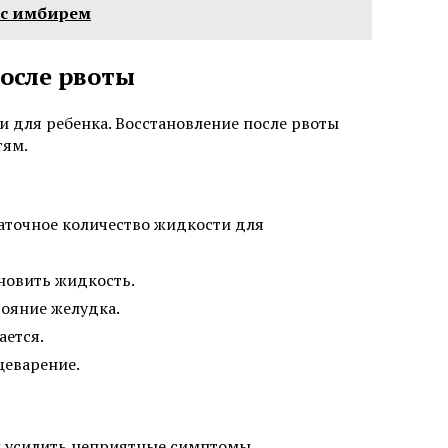
 с имбирем
после рвоты
 для ребенка. Восстановление после рвоты
тям.
таточное количество жидкости для
новить жидкость.
тояние желудка.
ается.
щеварение.
и усилить неприятные симптомы.