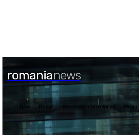
Дом
Досуг
Женская пс
Четверг, 6 августа, 2026
romania
news
Дом
Досуг
Женская психология
Мода