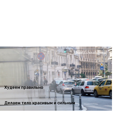
Худеем правильно
Делаем тело красивым и сильным
تسجيل الدخول / انضمام
Худеем правильно
Делаем тело красивым и сильным