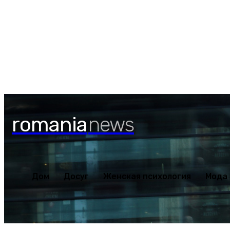
Дом
Досуг
Женская пс
Суббота, 8 августа, 2026
romania
news
Дом
Досуг
Женская психология
Мода