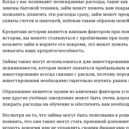
Когда у вас возникают неожиданные расходы, такие ка
замены бытовой техники, займ может помочь вам покрыт
позволить оплатить эти расходы сразу, займ может пре
уплаты счетов и платежей, избежав таким образом пене
Кредитная история является важным фактором при полу
история, вы можете столкнуться с проблемами при полу
возьмете займ и вернете его вовремя, это может помоч
повысить вашу кредитоспособность.
Займы также могут использоваться для инвестирования
недвижимости, которая может оказаться прибыльным и
инвестирование всегда связано с риском, поэтому пере
инвестирования необходимо тщательно изучить рынок и
Образование является одним из ключевых факторов успе
или других учебных заведениях может быть очень доро
покрыть расходы на обучение и обеспечить вам необх
Несмотря на то, что займы могут быть полезными в ре
помнить, что они также могут стать причиной дополнит
вернуть вовремя или не управлять своими финансами п