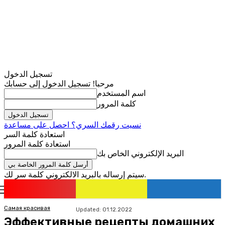
تسجيل الدخول
مرحبا! تسجيل الدخول إلى حسابك
اسم المستخدم
كلمة المرور
نسيت رقمك السري؟ احصل على مساعدة
استعادة كلمة السر
استعادة كلمة المرور
البريد الإلكتروني الخاص بك
سيتم إرساله بالبريد الالكتروني كلمة سر لك.
romania
news
تسجيل الدخول / انضمام
Самая красивая
Updated:
01.12.2022
Эффективные рецепты домашних