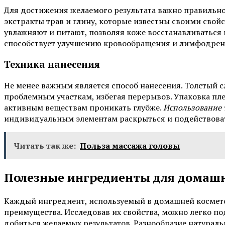
Для достижения желаемого результата важно правильно
экстракты трав и глину, которые известны своими свой
увлажняют и питают, позволяя коже восстанавливаться 
способствует улучшению кровообращения и лимфодрен
Техника нанесения
Не менее важным является способ нанесения. Толстый 
проблемным участкам, избегая перерывов. Упаковка пле
активным веществам проникать глубже.
Использование 
индивидуальным элементам раскрыться и подействоват
Читать так же:
Польза массажа головы
Полезные ингредиенты для домаш
Каждый ингредиент, используемый в домашней космето
преимущества. Исследовав их свойства, можно легко п
добиться желаемых результатов. Разнообразие натурал