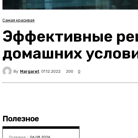
Самая красивая
Эффективные рец
домашних услов
By
Margaret
200
01.12.2022
0
Полезное
Полезное
06.08.2026