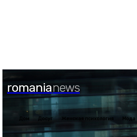
Воскресенье, 9 августа, 2026
Дом
Досуг
Женская психология
Мода
Наше зд
romania
news
Дом
Досуг
Женская психология
Мода