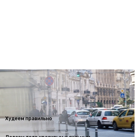
ем тело красивым и сильным
تسجيل الدخول / انضمام
Худеем правильно