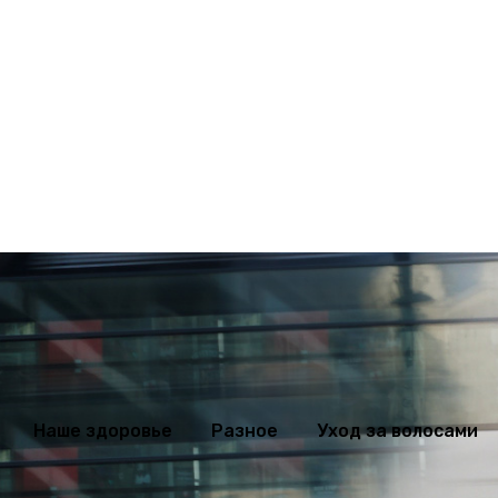
оровье
Разное
Уход за волосами
Худеем правильно
Дела
Наше здоровье
Разное
Уход за волосами