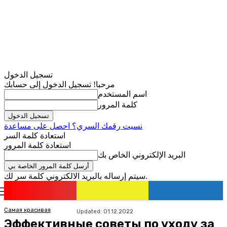
تسجيل الدخول
مرحبا! تسجيل الدخول إلى حسابك
اسم المستخدم
كلمة المرور
نسيت رقمك السري؟ احصل على مساعدة
استعادة كلمة السر
استعادة كلمة المرور
البريد الإلكتروني الخاص بك
سيتم إرساله بالبريد الالكتروني كلمة سر لك.
romania
news
تسجيل الدخول / انضمام
Самая красивая
Updated:
01.12.2022
Эффективные советы по уходу за