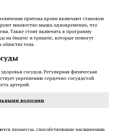
величения притока крови включают становую
вируют множество мышц одновременно, что
тма. Также стоит включить в программу
ы на бицепс и трицепс, которые помогут
областях тела.
осуды
здоровья сосудов. Регулярная физическая
бствует укреплению сердечно-сосудистой
сть артерий.
ральными волосами
уются процессы, способствующие расширению