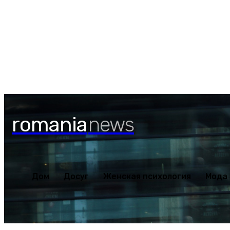
Дом
Досуг
Женская пс
Четверг, 6 августа, 2026
romania
news
Дом
Досуг
Женская психология
Мода