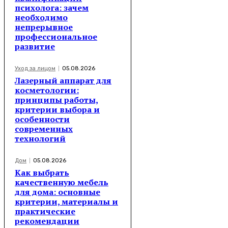
психолога: зачем
необходимо
непрерывное
профессиональное
развитие
Уход за лицом
05.08.2026
Лазерный аппарат для
косметологии:
принципы работы,
критерии выбора и
особенности
современных
технологий
Дом
05.08.2026
Как выбрать
качественную мебель
для дома: основные
критерии, материалы и
практические
рекомендации