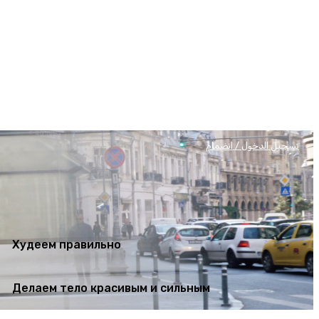
Худеем правильно
Делаем тело красивым и сильным
تسجيل الدخول / انضمام
Худеем правильно
Делаем тело красивым и сильным