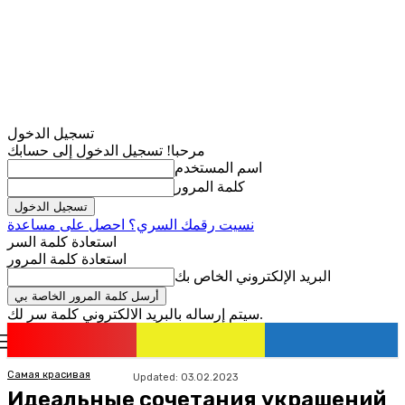
تسجيل الدخول
مرحبا! تسجيل الدخول إلى حسابك
اسم المستخدم
كلمة المرور
نسيت رقمك السري؟ احصل على مساعدة
استعادة كلمة السر
استعادة كلمة المرور
البريد الإلكتروني الخاص بك
سيتم إرساله بالبريد الالكتروني كلمة سر لك.
romania
news
تسجيل الدخول / انضمام
Самая красивая
Updated:
03.02.2023
Идеальные сочетания украшений