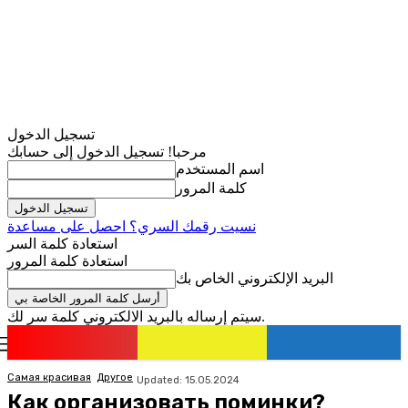
تسجيل الدخول
مرحبا! تسجيل الدخول إلى حسابك
اسم المستخدم
كلمة المرور
نسيت رقمك السري؟ احصل على مساعدة
استعادة كلمة السر
استعادة كلمة المرور
البريد الإلكتروني الخاص بك
سيتم إرساله بالبريد الالكتروني كلمة سر لك.
romania
news
تسجيل الدخول / انضمام
Самая красивая
Другое
Updated:
15.05.2024
Как организовать поминки?