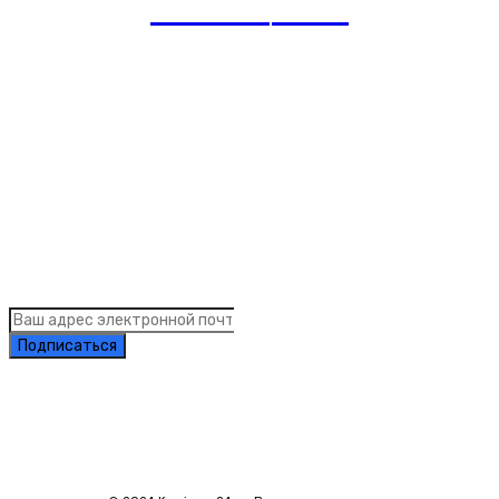
romania
news
Рубрики
Links
Подписка на рассылку новостей
Подписаться