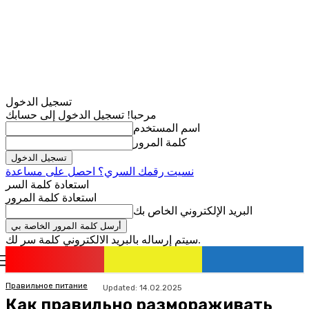
تسجيل الدخول
مرحبا! تسجيل الدخول إلى حسابك
اسم المستخدم
كلمة المرور
نسيت رقمك السري؟ احصل على مساعدة
استعادة كلمة السر
استعادة كلمة المرور
البريد الإلكتروني الخاص بك
سيتم إرساله بالبريد الالكتروني كلمة سر لك.
romania
news
تسجيل الدخول / انضمام
Правильное питание
Updated:
14.02.2025
Как правильно размораживать