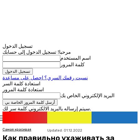
تسجيل الدخول
مرحبا! تسجيل الدخول إلى حسابك
اسم المستخدم
كلمة المرور
نسيت رقمك السري؟ احصل على مساعدة
استعادة كلمة السر
استعادة كلمة المرور
البريد الإلكتروني الخاص بك
سيتم إرساله بالبريد الالكتروني كلمة سر لك.
romania
news
تسجيل الدخول / انضمام
Самая красивая
Updated:
01.12.2022
Как правильно ухаживать за