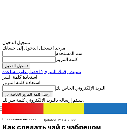
تسجيل الدخول
مرحبا! تسجيل الدخول إلى حسابك
اسم المستخدم
كلمة المرور
نسيت رقمك السري؟ احصل على مساعدة
استعادة كلمة السر
استعادة كلمة المرور
البريد الإلكتروني الخاص بك
سيتم إرساله بالبريد الالكتروني كلمة سر لك.
romania
news
تسجيل الدخول / انضمام
Правильное питание
Updated:
21.04.2022
Как сделать чай с чабрецом