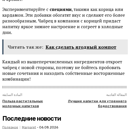
Экспериментируйте с
специями
, такими как корица или
кардамон. Эти добавки обогатят вкус и сделают его более
разнообразным. Чабрец в компании с корицей придаст
напитку яркое зимнее настроение и согреет в холодные
дни.
Читать так же:
Как сделать ягодный компот
Каждый из вышеперечисленных ингредиентов откроет
чабрец с новой стороны, поэтому не бойтесь пробовать
новые сочетания и находить собственные восторженные
комбинации!
المقالة القادمة
المادة السابقة
Польза растительных
Лучшие напитки для утреннего
молочных напитков
бодрствования
Последние новости
Полезное
Margaret
-
06.08.2026