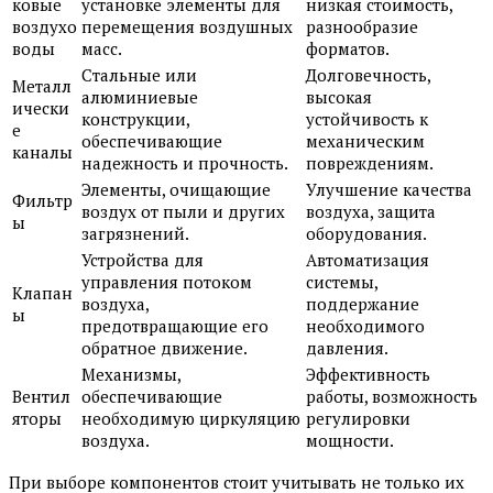
ковые
установке элементы для
низкая стоимость,
воздухо
перемещения воздушных
разнообразие
воды
масс.
форматов.
Стальные или
Долговечность,
Металл
алюминиевые
высокая
ически
конструкции,
устойчивость к
е
обеспечивающие
механическим
каналы
надежность и прочность.
повреждениям.
Элементы, очищающие
Улучшение качества
Фильтр
воздух от пыли и других
воздуха, защита
ы
загрязнений.
оборудования.
Устройства для
Автоматизация
управления потоком
системы,
Клапан
воздуха,
поддержание
ы
предотвращающие его
необходимого
обратное движение.
давления.
Механизмы,
Эффективность
Вентил
обеспечивающие
работы, возможность
яторы
необходимую циркуляцию
регулировки
воздуха.
мощности.
При выборе компонентов стоит учитывать не только их