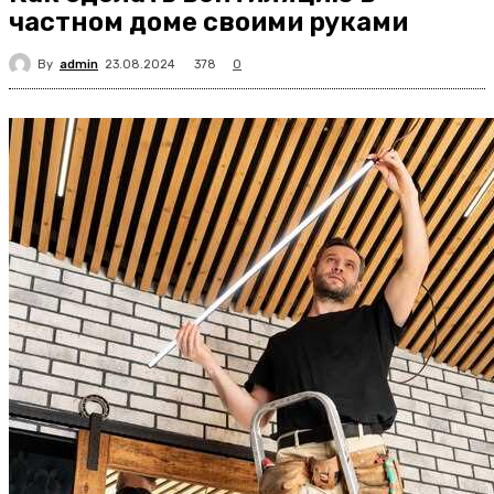
частном доме своими руками
By
admin
378
23.08.2024
0