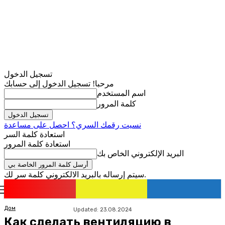
تسجيل الدخول
مرحبا! تسجيل الدخول إلى حسابك
اسم المستخدم
كلمة المرور
نسيت رقمك السري؟ احصل على مساعدة
استعادة كلمة السر
استعادة كلمة المرور
البريد الإلكتروني الخاص بك
سيتم إرساله بالبريد الالكتروني كلمة سر لك.
romania
news
تسجيل الدخول / انضمام
Дом
Updated:
23.08.2024
Как сделать вентиляцию в