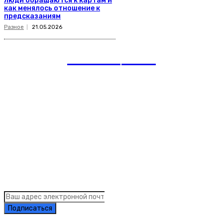
люди обращаются к картам и
как менялось отношение к
предсказаниям
Разное
21.05.2026
romania
news
Рубрики
Links
Подписка на рассылку новостей
Подписаться