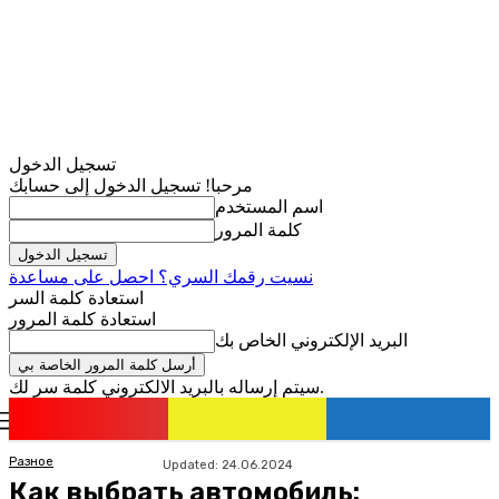
تسجيل الدخول
مرحبا! تسجيل الدخول إلى حسابك
اسم المستخدم
كلمة المرور
نسيت رقمك السري؟ احصل على مساعدة
استعادة كلمة السر
استعادة كلمة المرور
البريد الإلكتروني الخاص بك
سيتم إرساله بالبريد الالكتروني كلمة سر لك.
romania
news
تسجيل الدخول / انضمام
Разное
Updated:
24.06.2024
Как выбрать автомобиль: