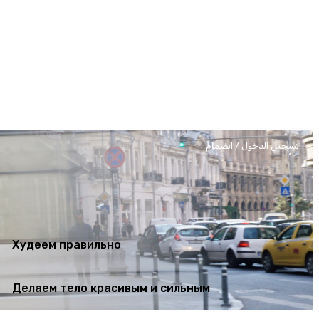
Худеем правильно
Делаем тело красивым и сильным
تسجيل الدخول / انضمام
Худеем правильно
Делаем тело красивым и сильным