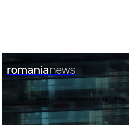
Дом
Досуг
Женская пс
Пятница, 7 августа, 2026
romania
news
Дом
Досуг
Женская психология
Мода