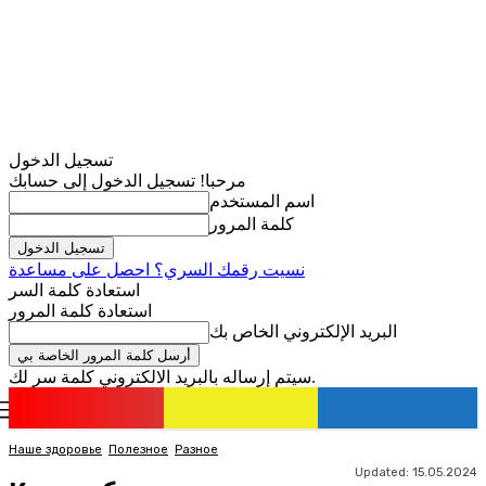
تسجيل الدخول
مرحبا! تسجيل الدخول إلى حسابك
اسم المستخدم
كلمة المرور
نسيت رقمك السري؟ احصل على مساعدة
استعادة كلمة السر
استعادة كلمة المرور
البريد الإلكتروني الخاص بك
سيتم إرساله بالبريد الالكتروني كلمة سر لك.
romania
news
تسجيل الدخول / انضمام
Наше здоровье
Полезное
Разное
Updated:
15.05.2024