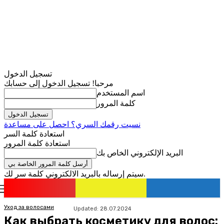
تسجيل الدخول
مرحبا! تسجيل الدخول إلى حسابك
اسم المستخدم
كلمة المرور
نسيت رقمك السري؟ احصل على مساعدة
استعادة كلمة السر
استعادة كلمة المرور
البريد الإلكتروني الخاص بك
سيتم إرساله بالبريد الالكتروني كلمة سر لك.
romania
news
تسجيل الدخول / انضمام
Уход за волосами
Updated:
28.07.2024
Как выбрать косметику для волос: