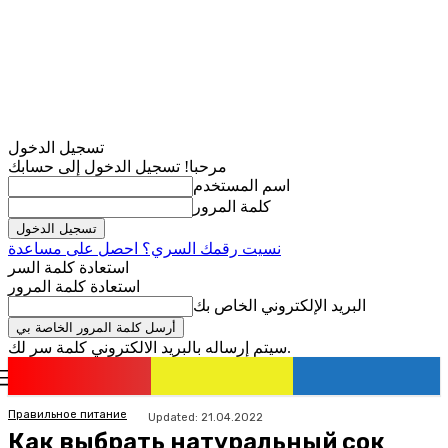
تسجيل الدخول
مرحبا! تسجيل الدخول إلى حسابك
اسم المستخدم
كلمة المرور
نسيت رقمك السري؟ احصل على مساعدة
استعادة كلمة السر
استعادة كلمة المرور
البريد الإلكتروني الخاص بك
سيتم إرساله بالبريد الالكتروني كلمة سر لك.
romania
news
تسجيل الدخول / انضمام
Правильное питание
Updated:
21.04.2022
Как выбрать натуральный сок