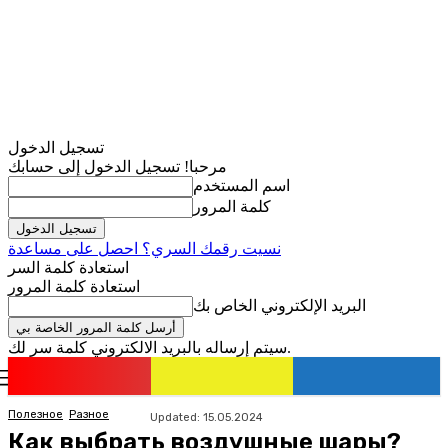
تسجيل الدخول
مرحبا! تسجيل الدخول إلى حسابك
اسم المستخدم
كلمة المرور
نسيت رقمك السري؟ احصل على مساعدة
استعادة كلمة السر
استعادة كلمة المرور
البريد الإلكتروني الخاص بك
سيتم إرساله بالبريد الالكتروني كلمة سر لك.
romania
news
تسجيل الدخول / انضمام
Полезное
Разное
Updated:
15.05.2024
Как выбрать воздушные шары?