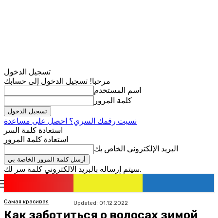
تسجيل الدخول
مرحبا! تسجيل الدخول إلى حسابك
اسم المستخدم
كلمة المرور
نسيت رقمك السري؟ احصل على مساعدة
استعادة كلمة السر
استعادة كلمة المرور
البريد الإلكتروني الخاص بك
سيتم إرساله بالبريد الالكتروني كلمة سر لك.
romania
news
تسجيل الدخول / انضمام
Самая красивая
Updated:
01.12.2022
Как заботиться о волосах зимой