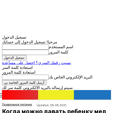
تسجيل الدخول
مرحبا! تسجيل الدخول إلى حسابك
اسم المستخدم
كلمة المرور
نسيت رقمك السري؟ احصل على مساعدة
استعادة كلمة السر
استعادة كلمة المرور
البريد الإلكتروني الخاص بك
سيتم إرساله بالبريد الالكتروني كلمة سر لك.
romania
news
تسجيل الدخول / انضمام
Правильное питание
Updated:
08.08.2021
Когда можно давать ребенку мед