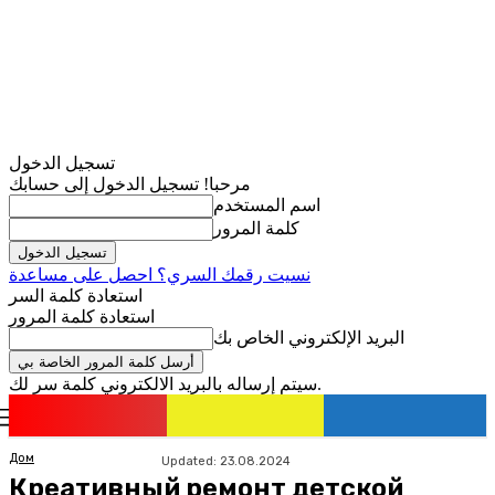
تسجيل الدخول
مرحبا! تسجيل الدخول إلى حسابك
اسم المستخدم
كلمة المرور
نسيت رقمك السري؟ احصل على مساعدة
استعادة كلمة السر
استعادة كلمة المرور
البريد الإلكتروني الخاص بك
سيتم إرساله بالبريد الالكتروني كلمة سر لك.
romania
news
تسجيل الدخول / انضمام
Дом
Updated:
23.08.2024
Креативный ремонт детской