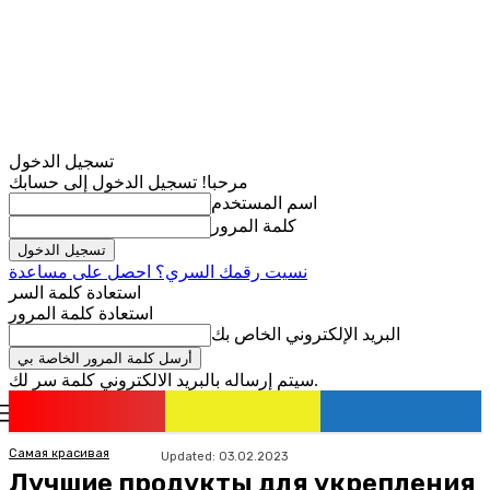
تسجيل الدخول
مرحبا! تسجيل الدخول إلى حسابك
اسم المستخدم
كلمة المرور
نسيت رقمك السري؟ احصل على مساعدة
استعادة كلمة السر
استعادة كلمة المرور
البريد الإلكتروني الخاص بك
سيتم إرساله بالبريد الالكتروني كلمة سر لك.
romania
news
تسجيل الدخول / انضمام
Самая красивая
Updated:
03.02.2023
Лучшие продукты для укрепления