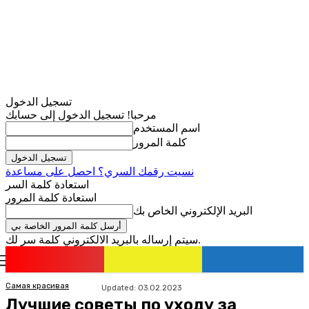
تسجيل الدخول
مرحبا! تسجيل الدخول إلى حسابك
اسم المستخدم
كلمة المرور
نسيت رقمك السري؟ احصل على مساعدة
استعادة كلمة السر
استعادة كلمة المرور
البريد الإلكتروني الخاص بك
سيتم إرساله بالبريد الالكتروني كلمة سر لك.
romania
news
تسجيل الدخول / انضمام
Самая красивая
Updated:
03.02.2023
Лучшие советы по уходу за