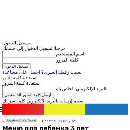
تسجيل الدخول
مرحبا! تسجيل الدخول إلى حسابك
اسم المستخدم
كلمة المرور
نسيت رقمك السري؟ احصل على مساعدة
استعادة كلمة السر
استعادة كلمة المرور
البريد الإلكتروني الخاص بك
سيتم إرساله بالبريد الالكتروني كلمة سر لك.
romania
news
تسجيل الدخول / انضمام
Правильное питание
Updated:
08.08.2021
Меню для ребенка 3 лет