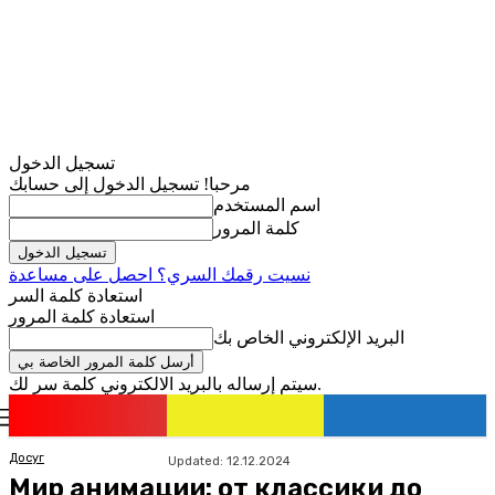
تسجيل الدخول
مرحبا! تسجيل الدخول إلى حسابك
اسم المستخدم
كلمة المرور
نسيت رقمك السري؟ احصل على مساعدة
استعادة كلمة السر
استعادة كلمة المرور
البريد الإلكتروني الخاص بك
سيتم إرساله بالبريد الالكتروني كلمة سر لك.
romania
news
تسجيل الدخول / انضمام
Досуг
Updated:
12.12.2024
Мир анимации: от классики до