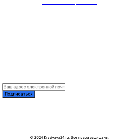
romania
news
Рубрики
Links
Подписка на рассылку новостей
Подписаться
© 2024 Krasivaya24.ru. Все права защищены.