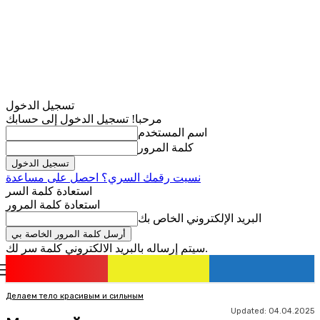
تسجيل الدخول
مرحبا! تسجيل الدخول إلى حسابك
اسم المستخدم
كلمة المرور
نسيت رقمك السري؟ احصل على مساعدة
استعادة كلمة السر
استعادة كلمة المرور
البريد الإلكتروني الخاص بك
سيتم إرساله بالبريد الالكتروني كلمة سر لك.
romania
news
تسجيل الدخول / انضمام
Делаем тело красивым и сильным
Updated:
04.04.2025