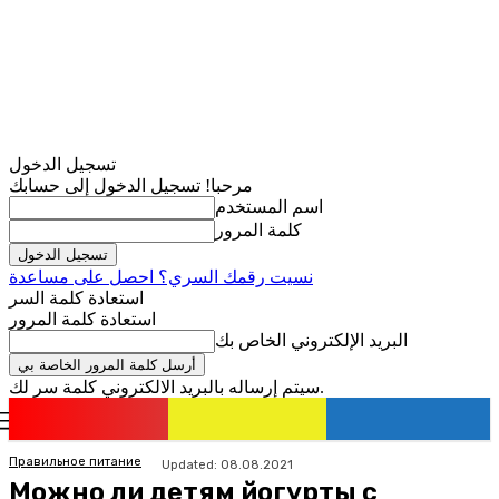
تسجيل الدخول
مرحبا! تسجيل الدخول إلى حسابك
اسم المستخدم
كلمة المرور
نسيت رقمك السري؟ احصل على مساعدة
استعادة كلمة السر
استعادة كلمة المرور
البريد الإلكتروني الخاص بك
سيتم إرساله بالبريد الالكتروني كلمة سر لك.
romania
news
تسجيل الدخول / انضمام
Правильное питание
Updated:
08.08.2021
Можно ли детям йогурты с