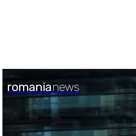
Воскресенье, 9 августа, 2026
Дом
Досуг
Женская психология
Мода
Наше зд
romania
news
Дом
Досуг
Женская психология
Мода