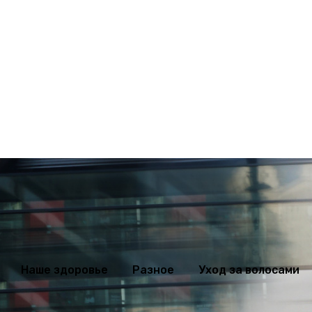
оровье
Разное
Уход за волосами
Худеем правильно
Дела
Наше здоровье
Разное
Уход за волосами