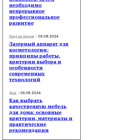
необходимо
непрерывное
профессиональное
развитие
Уход за лицом
05.08.2026
Лазерный аппарат для
косметологии:
принципы работы,
критерии выбора и
особенности
современных
технологий
Дом
05.08.2026
Как выбрать
качественную мебель
для дома: основные
критерии, материалы и
практические
рекомендации