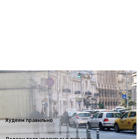
ем тело красивым и сильным
تسجيل الدخول / انضمام
Худеем правильно