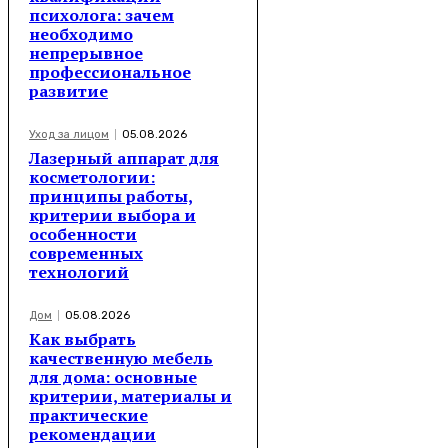
психолога: зачем
необходимо
непрерывное
профессиональное
развитие
Уход за лицом
05.08.2026
Лазерный аппарат для
косметологии:
принципы работы,
критерии выбора и
особенности
современных
технологий
Дом
05.08.2026
Как выбрать
качественную мебель
для дома: основные
критерии, материалы и
практические
рекомендации