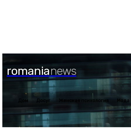
Дом
Досуг
Женская пс
Пятница, 7 августа, 2026
romania
news
Дом
Досуг
Женская психология
Мода