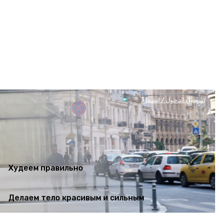
Худеем правильно
Делаем тело красивым и сильным
تسجيل الدخول / انضمام
Худеем правильно
Делаем тело красивым и сильным