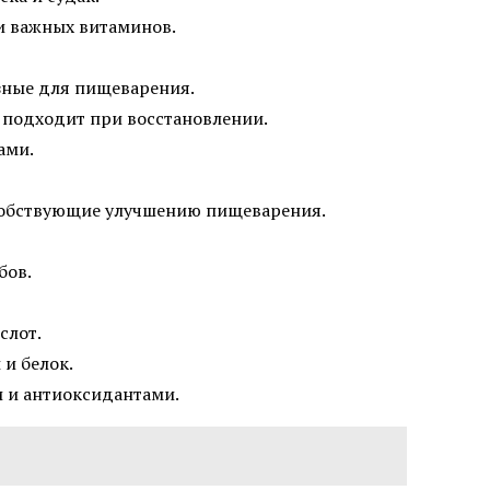
и важных витаминов.
езные для пищеварения.
 подходит при восстановлении.
ами.
собствующие улучшению пищеварения.
бов.
слот.
и белок.
 и антиоксидантами.