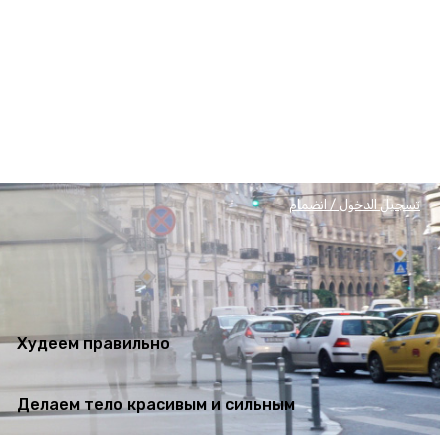
Худеем правильно
Делаем тело красивым и сильным
تسجيل الدخول / انضمام
Худеем правильно
Делаем тело красивым и сильным