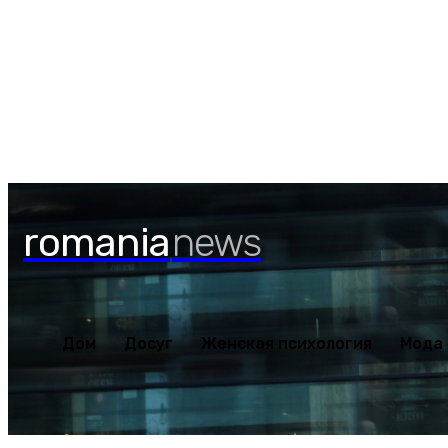
Дом
Досуг
Женская пс
Пятница, 7 августа, 2026
romania
news
Дом
Досуг
Женская психология
Мода