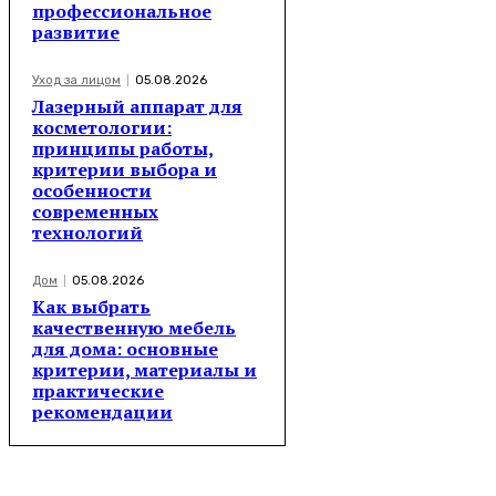
профессиональное
развитие
Уход за лицом
05.08.2026
Лазерный аппарат для
косметологии:
принципы работы,
критерии выбора и
особенности
современных
технологий
Дом
05.08.2026
Как выбрать
качественную мебель
для дома: основные
критерии, материалы и
практические
рекомендации