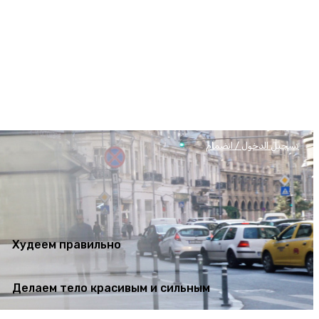
Худеем правильно
Делаем тело красивым и сильным
تسجيل الدخول / انضمام
Худеем правильно
Делаем тело красивым и сильным