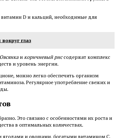
т витамин D и кальций, необходимые для
 вокруг глаз
Овсянка
и
коричневый рис
содержат комплекс
еств и уровень энергии.
ционе, можно легко обеспечить организм
аминоза. Регулярное употребление свежих и
оды.
тов
азно. Это связано с особенностями их роста и
щества в оптимальных количествах.
и ягодами и овощами, богатыми витамином C,