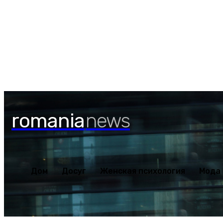
Дом
Досуг
Женская пс
Пятница, 7 августа, 2026
romania
news
Дом
Досуг
Женская психология
Мода