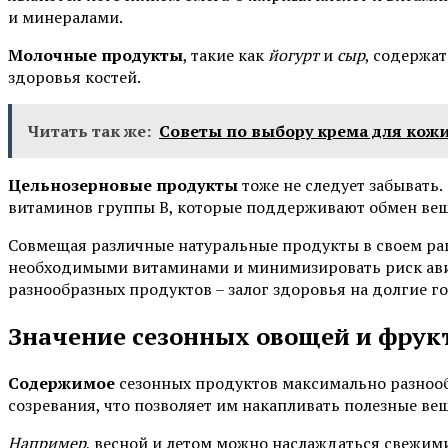
и минералами.
Молочные продукты
, такие как
йогурт
и
сыр
, содержа
здоровья костей.
Читать так же:
Советы по выбору крема для кожи
Цельнозерновые продукты
тоже не следует забывать.
витаминов группы B, которые поддерживают обмен вещ
Совмещая различные натуральные продукты в своем ра
необходимыми витаминами и минимизировать риск авит
разнообразных продуктов – залог здоровья на долгие г
Значение сезонных овощей и фрук
Содержимое
сезонных продуктов максимально разнообр
созревания, что позволяет им накапливать полезные ве
Например
, весной и летом можно наслаждаться свежим