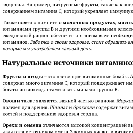
здоровья. Например, цитрусовые фрукты, такие как ап
содержанием витамина C, который укрепляет иммунную
Также полезно помнить о
молочных продуктах
,
мясны
витаминами группы B и другими необходимыми элемент
ежедневный рацион обеспечит организм всем необход
витаминов.
Заботясь о своем здоровье, стоит обращать 
которые мы употребляем каждый день.
Натуральные источники витаминов
Фрукты и ягоды
– это настоящие витаминные бомбы.
Ц
содержат много витамина C, который поддерживает имм
богаты антиоксидантами и витаминами группы B.
Овощи
также являются важной частью рациона.
Морко
полезен для зрения.
Шпинат
и
брокколи
содержат витам
костей и поддержанию здоровья сердца.
Орехи и семена
отличаются высокой концентрацией ви
являются источником омега-3 жирных кислот и витамин