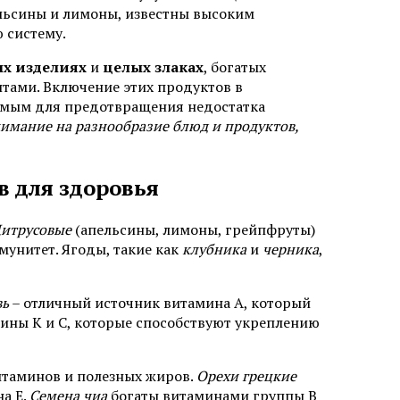
ельсины и лимоны, известны высоким
 систему.
х изделиях
и
целых злаках
, богатых
ами. Включение этих продуктов в
имым для предотвращения недостатка
внимание на разнообразие блюд и продуктов,
 для здоровья
итрусовые
(апельсины, лимоны, грейпфруты)
унитет. Ягоды, такие как
клубника
и
черника
,
вь
– отличный источник витамина A, который
ины K и C, которые способствуют укреплению
таминов и полезных жиров.
Орехи грецкие
а E.
Семена чиа
богаты витаминами группы B