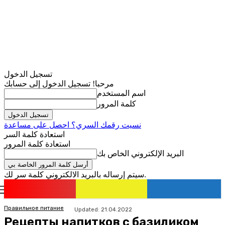
تسجيل الدخول
مرحبا! تسجيل الدخول إلى حسابك
اسم المستخدم
كلمة المرور
نسيت رقمك السري؟ احصل على مساعدة
استعادة كلمة السر
استعادة كلمة المرور
البريد الإلكتروني الخاص بك
سيتم إرساله بالبريد الالكتروني كلمة سر لك.
romania
news
تسجيل الدخول / انضمام
Правильное питание
Updated:
21.04.2022
Рецепты напитков с базиликом