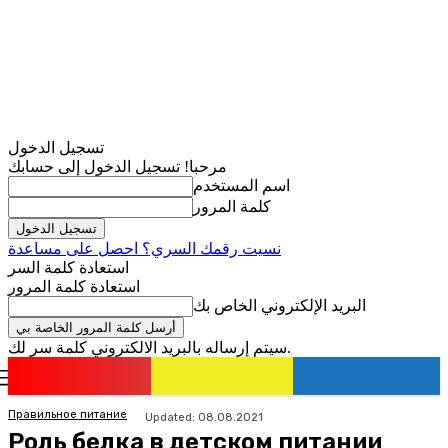
تسجيل الدخول
مرحبا! تسجيل الدخول إلى حسابك
اسم المستخدم
كلمة المرور
نسيت رقمك السري؟ احصل على مساعدة
استعادة كلمة السر
استعادة كلمة المرور
البريد الإلكتروني الخاص بك
سيتم إرساله بالبريد الالكتروني كلمة سر لك.
romania
news
تسجيل الدخول / انضمام
Правильное питание
Updated:
08.08.2021
Роль белка в детском питании