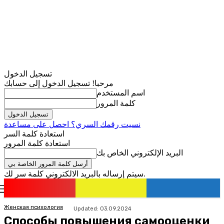
تسجيل الدخول
مرحبا! تسجيل الدخول إلى حسابك
اسم المستخدم
كلمة المرور
نسيت رقمك السري؟ احصل على مساعدة
استعادة كلمة السر
استعادة كلمة المرور
البريد الإلكتروني الخاص بك
سيتم إرساله بالبريد الالكتروني كلمة سر لك.
romania
news
تسجيل الدخول / انضمام
Женская психология
Updated:
03.09.2024
Способы повышения самооценки