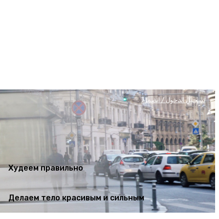
Худеем правильно
Делаем тело красивым и сильным
تسجيل الدخول / انضمام
Худеем правильно
Делаем тело красивым и сильным