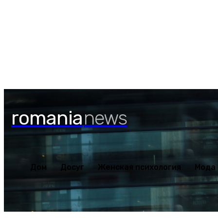
Дом
Досуг
Женская пс
Пятница, 7 августа, 2026
romania
news
Дом
Досуг
Женская психология
Мода