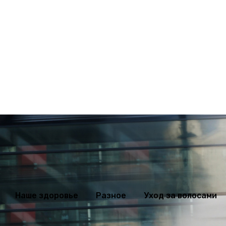
оровье
Разное
Уход за волосами
Худеем правильно
Дела
Наше здоровье
Разное
Уход за волосами