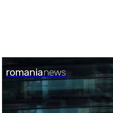
Воскресенье, 9 августа, 2026
Дом
Досуг
Женская психология
Мода
Наше зд
romania
news
Дом
Досуг
Женская психология
Мода