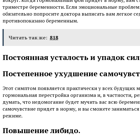
вокруг. Когда гормональный фон придёт в норму, вам ст
триместре беременности. Если эмоциональные проблемы
обязательно попросите доктора выписать вам легкое се
противопоказано беременным.
Читать так же:
818
Постоянная усталость и упадок сил
Постепенное ухудшение самочувст
Этот симптом появляется практически у всех будущих 
гормональная перестройка организма и, в частности, ре
думать, что недомогание будет мучить вас всю беремен
самочувствие придет в норму, и вы сможете занимать
режиме.
Повышение либидо.