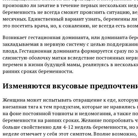
произошло ли зачатие в течение первых нескольких неде
беременность не всегда сможет прояснить ситуацию, в
месячных. Единственный вариант узнать, беременны ли
это посетить врача, но, к сожалению, не всегда есть воз
Возникает гестационная доминанта, или доминанта бер
закладываемая в нервную систему с целью поддержания
плода. Гестационная доминанта формируется сразу по
слизистую оболочку матки вследствие постоянных нерв
перемен в жизни будущей мамы, реализуясь в нескольки
ранних сроках беременности.
Изменяются вкусовые предпочтени
Женщина может испытывать отвращение к еде, которую
внезапная тяга к тем продуктам, которые не нравились п
на фоне постоянной тошноты и недомогания, а также по
беременности на ранних сроках. Желание попробовать 
больше свойственно для 4-12 недель беременности, но 
неделе отмечает у себя этот симптом. Вполне возможно,