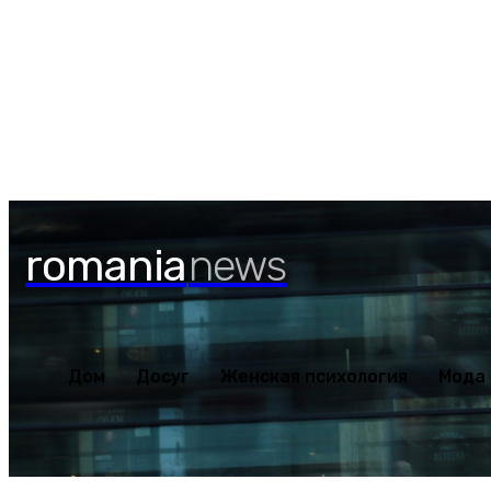
Дом
Досуг
Женская пс
Четверг, 6 августа, 2026
romania
news
Дом
Досуг
Женская психология
Мода