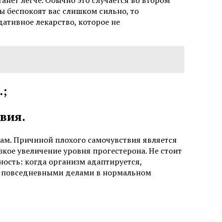
анет легче. Обычно это случается во втором
 беспокоят вас слишком сильно, то
дативное лекарство, которое не
.;
вия.
мам. Причиной плохого самочувствия является
зкое увеличение уровня прогестерона. Не стоит
ность: когда организм адаптируется,
ся повседневными делами в нормальном