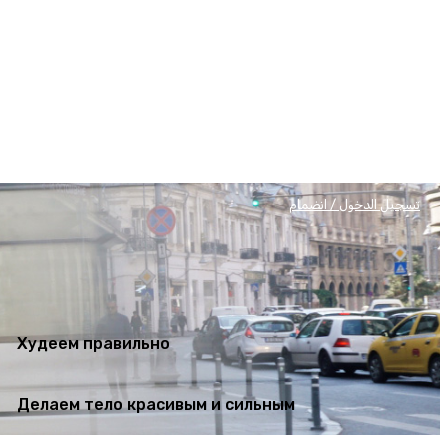
Худеем правильно
Делаем тело красивым и сильным
تسجيل الدخول / انضمام
Худеем правильно
Делаем тело красивым и сильным