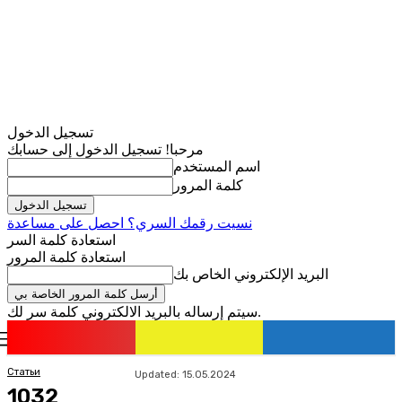
تسجيل الدخول
مرحبا! تسجيل الدخول إلى حسابك
اسم المستخدم
كلمة المرور
نسيت رقمك السري؟ احصل على مساعدة
استعادة كلمة السر
استعادة كلمة المرور
البريد الإلكتروني الخاص بك
سيتم إرساله بالبريد الالكتروني كلمة سر لك.
romania
news
تسجيل الدخول / انضمام
Статьи
Updated:
15.05.2024
1032