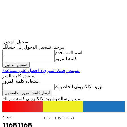
تسجيل الدخول
مرحبا! تسجيل الدخول إلى حسابك
اسم المستخدم
كلمة المرور
نسيت رقمك السري؟ احصل على مساعدة
استعادة كلمة السر
استعادة كلمة المرور
البريد الإلكتروني الخاص بك
سيتم إرساله بالبريد الالكتروني كلمة سر لك.
romania
news
تسجيل الدخول / انضمام
Статьи
Updated:
15.05.2024
11681168