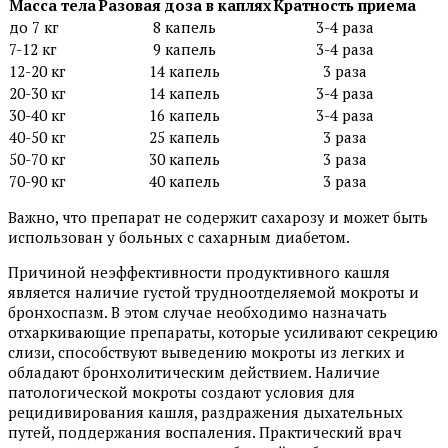
Масса тела
Разовая доза в каплях
Кратность приема
до 7 кг
8 капель
3-4 раза
7-12 кг
9 капель
3-4 раза
12-20 кг
14 капель
3 раза
20-30 кг
14 капель
3-4 раза
30-40 кг
16 капель
3-4 раза
40-50 кг
25 капель
3 раза
50-70 кг
30 капель
3 раза
70-90 кг
40 капель
3 раза
Важно, что препарат не содержит сахарозу и может быть
использован у больных с сахарным диабетом.
Причиной неэффективности продуктивного кашля
является наличие густой трудноотделяемой мокроты и
бронхоспазм. В этом случае необходимо назначать
отхаркивающие препараты, которые усиливают секрецию
слизи, способствуют выведению мокроты из легких и
обладают бронхолитическим действием. Наличие
патологической мокроты создают условия для
рецидивирования кашля, раздражения дыхательных
путей, поддержания воспаления. Практический врач