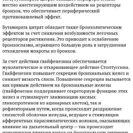
местно анестезирующим воздействием на рецепторы
бронхов, что обеспечивает периферический
противокашлевый эффект.
Бутамирата цитрат обладает также бронхолитическим
эффектом за счет снижения возбудимости легочных
рецепторов растяжения. Это приводит к ослаблению
бронхоспазма, играющего большую роль в затруднении
отхождения мокроты из бронхов.
За счет действия гвайфенезина обеспечивается
муколитическое и отхаркивающее действие Стоптуссина.
Гвайфенезин повышает секрецию бронхиальных желез и
снижает вязкость слизи. Повышение секреции вызывается
как прямым действием на бронхиальные железы
(гвайфенезин поддерживает секреторную функцию этих
желез и стумилирует элиминацию кислых
гликопротеинов из ацинарных клеток), так и
рефлекторным путем, когда происходит раздражение
слизистой оболочки желудка, ведущее к стимуляции
афферентных парасимпатических волокон, оказывающих
влияние на дыхательный центр — так происходит
повышенное влияние вагуса на бронхиальную секрецию.