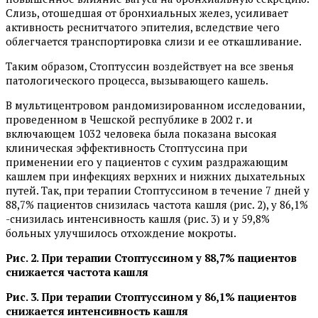
Слизь, отошедшая от бронхиальных желез, усиливает
активность реснитчатого эпителия, вследствие чего
облегчается транспортировка слизи и ее откашливание.
Таким образом, Стоптуссин воздействует на все звенья
патологического процесса, вызывающего кашель.
В мультицентровом рандомизированном исследовании,
проведенном в Чешской республике в 2002 г. и
включающем 1032 человека была показана высокая
клиническая эффективность Стоптуссина при
применении его у пациентов с сухим раздражающим
кашлем при инфекциях верхних и нижних дыхательных
путей. Так, при терапии Стоптуссином в течение 7 дней у
88,7% пациентов снизилась частота кашля (рис. 2), у 86,1%
-снизилась интенсивность кашля (рис. 3) и у 59,8%
больных улучшилось отхождение мокроты.
Рис. 2. При терапии Стоптуссином у 88,7% пациентов
снижается частота кашля
Рис. 3. При терапии Стоптуссином у 86,1% пациентов
снижается интенсивность кашля