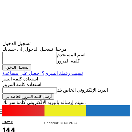
تسجيل الدخول
مرحبا! تسجيل الدخول إلى حسابك
اسم المستخدم
كلمة المرور
نسيت رقمك السري؟ احصل على مساعدة
استعادة كلمة السر
استعادة كلمة المرور
البريد الإلكتروني الخاص بك
سيتم إرساله بالبريد الالكتروني كلمة سر لك.
romania
news
تسجيل الدخول / انضمام
Статьи
Updated:
15.05.2024
144