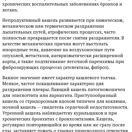
хронических воспалительных заболеваниях бронхов и
легких.
Непродуктивный кашель развивается при химическом,
механическом или термическом раздражении
дыхательных путей, атрофических процессах, часто
полностью прекращается после снятия раздражителя. В
качестве механических причин могут выступать
инородные тела, давление на воздухоносные пути
опухолей, метастазов, аневризматически расширенной
аорты, а также подтягивание легочной паренхимы при
фиброзирующих процессах (ателектазы, фиброз).
Важное значение имеет характер кашлевого толчка.
Мелкое, частое покашливание характерно для
раздражения плевры. Лающий кашель патогномоничен
для эпиглоттита или ларингита. Приступообразный
кашель со стридорозным вдохом типичен для коклюша,
ночной кашель — свидетель сердечной недостаточности.
Утренний кашель наблюдаетсяу курильщиков и при
хронических бронхитах с бронхоэктазами. Кашель,
регулярно повторяющийся во время или же сразу после
еды, заставляет думать о грыжах пищеводного отверстия