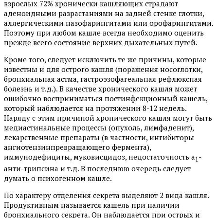
взрослых 72% хронически кашляющих страдают
аденоидными разрастаниями на задней стенке глотки,
аллергическими назофарингитами или орофарингитами.
Поэтому при любом кашле всегда необходимо оценить
прежде всего состояние верхних дыхательных путей.
Кроме того, следует исключить те же причины, которые
известны и для острого кашля (поражения носоглотки,
бронхиальная астма, гастроэзофагеальная рефлюксная
болезнь и т.д.). В качестве хронического кашля может
ошибочно восприниматься постинфекционный кашель,
который наблюдается на протяжении 8-12 недель.
Наряду с этим причиной хронического кашля могут быть
медиастинальные процессы (опухоль, лимфаденит),
лекарственные препараты (в частности, ингибиторы
ангиотензинпревращающего фермента),
иммунодефициты, муковисцидоз, недостаточность a
-
1
анти-трипсина и т.д. В последнюю очередь следует
думать о психогенном кашле.
По характеру отделения секрета выделяют 2 вида кашля.
Продуктивным называется кашель при наличии
бронхиального секрета. Он наблюдается при острых и