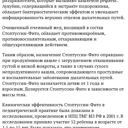
раздражителей, которые вызывают кашлевой рефлекс.
Аукубин, содержащийся в экстракте подорожника,
обладает бактериостатическим эффектом и уменьшает
инфицированность верхних отделов дыхательных путей.
Очищенный пчелиный мед, входящий в состав
Стоптуссин-Фито, обладает противомикробным,
противовоспалительным, отхаркивающим и
общеукрепляющим действием.
Таким образом, назначение Стоптуссин-Фито оправдано
при продуктивном кашле с затруднением откашливания
густой и вязкой мокроты, а также в случаях сухого
непродуктивного кашля, сопровождающего простудные
и воспалительные заболевания дыхательных путей.
Стоптуссин-Фито назначается детям от 1 года и
взрослым. Дозируется Стоптуссин-Фито в зависимости от
массы тела.
Клиническая эффективность Стоптуссин-Фито в
педиатрической практике была доказана в
исследовании, проведенном в НПЦ ТМГ МЗ РФ в 2001 г. В
исследовании приняло участие 52 ребенка в возрасте от
1,5 до 15 лет. Было показано, что применение