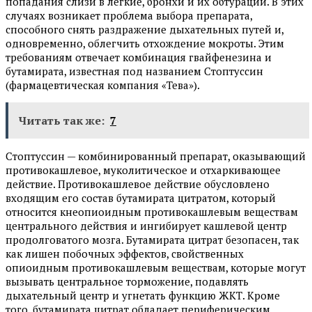
попадания слизи в легкие, бронхи и их обтурации. В этих
случаях возникает проблема выбора препарата,
способного снять раздражение дыхательных путей и,
одновременно, облегчить отхождение мокроты. Этим
требованиям отвечает комбинация гвайфенезина и
бутамирата, известная под названием Стоптуссин
(фармацевтическая компания «Тева»).
Читать так же:
7
Стоптуссин — комбинированный препарат, оказывающий
противокашлевое, муколитическое и отхаркивающее
действие. Противокашлевое действие обусловлено
входящим его состав бутамирата цитратом, который
относится кнеопиоидным противокашлевым веществам
центрального действия и ингибирует кашлевой центр
продолговатого мозга. Бутамирата цитрат безопасен, так
как лишен побочных эффектов, свойственных
опиоидным противокашлевым веществам, которые могут
вызывать центральное торможение, подавлять
дыхательный центр и угнетать функцию ЖКТ. Кроме
того, бутамирата цитрат обладает периферическим