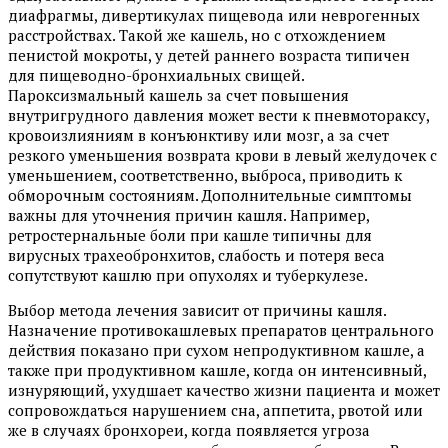
диафрагмы, дивертикулах пищевода или неврогенных
расстройствах. Такой же кашель, но с отхождением
пенистой мокроты, у детей раннего возраста типичен
для пищеводно-бронхиальных свищей.
Пароксизмальный кашель за счет повышения
внутригрудного давления может вести к пневмотораксу,
кровоизлияниям в конъюнктиву или мозг, а за счет
резкого уменьшения возврата крови в левый желудочек с
уменьшением, соответственно, выброса, приводить к
обморочным состояниям. Дополнительные симптомы
важны для уточнения причин кашля. Например,
ретростернальные боли при кашле типичны для
вирусных трахеобронхитов, слабость и потеря веса
сопутствуют кашлю при опухолях и туберкулезе.
Выбор метода лечения зависит от причины кашля.
Назначение противокашлевых препаратов центрального
действия показано при сухом непродуктивном кашле, а
также при продуктивном кашле, когда он интенсивный,
изнуряющий, ухудшает качество жизни пациента и может
сопровождаться нарушением сна, аппетита, рвотой или
же в случаях бронхореи, когда появляется угроза