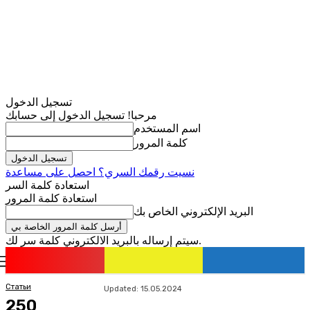
تسجيل الدخول
مرحبا! تسجيل الدخول إلى حسابك
اسم المستخدم
كلمة المرور
نسيت رقمك السري؟ احصل على مساعدة
استعادة كلمة السر
استعادة كلمة المرور
البريد الإلكتروني الخاص بك
سيتم إرساله بالبريد الالكتروني كلمة سر لك.
romania
news
تسجيل الدخول / انضمام
Статьи
Updated:
15.05.2024
250