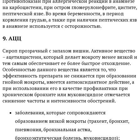
Противопоказан при аллергической реакции в анамнезе
на карбоцистеин, при остром гломерулонефрите, цистите,
пептической язве. Во время беременности, в период
кормления грудью, а также при наличии пептических язв
в анамнезе используется с осторожностью.
9. АЦЦ
Сироп прозрачный с запахом вишни. Активное вещество
– ацетилцистеин, который делает мокроту менее вязкой и
тем самым обеспечивает ее более быстрое отхождение.
Особенностью данного вещества является то, что
эффективность препарата не снижается при образовании
гнойной мокроты, имеется антиоксидантное действие, а
при использовании его в качестве профилактики при
хроническом бронхите или муковисцидозе отмечается
снижение частоты и интенсивности обострений.
заболевания, которые сопровождаются
образованием вязкой мокроты (трахеит, бронхит,
пневмония, бронхиальная астма,
бронхоэктатическая болезнь, муковисцидоз);